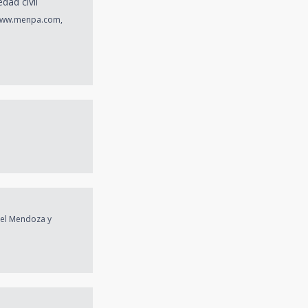
dad civil
 www.menpa.com,
ael Mendoza y