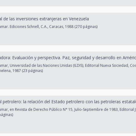
al de las inversiones extranjeras en Venezuela
ar. Ediciones Schnell, C.A., Caracas, 1988 (270 páginas)
dora: Evaluación y perspectiva. Paz, seguridad y desarrollo en Améri
ar, Universidad de las Naciones Unidas (ILDIS), Editorial Nueva Sociedad, Co
chelena, 1987 (23 páginas)
al petrolero: la relación del Estado petrolero con las petroleras estata
ar, en Revista de Derecho Público N° 15, Julio-Septiembre de 1983, Editorial J
páginas)