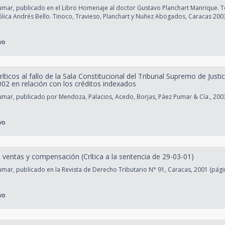
mar, publicado en el Libro Homenaje al doctor Gustavo Planchart Manrique. T
lica Andrés Bello. Tinoco, Travieso, Planchart y Nuñez Abogados, Caracas 200
vo
íticos al fallo de la Sala Constitucional del Tribunal Supremo de Justi
02 en relación con los créditos indexados
mar, publicado por Mendoza, Palacios, Acedo, Borjas, Páez Pumar & Cía., 2003
vo
 ventas y compensación (Crítica a la sentencia de 29-03-01)
ar, publicado en la Revista de Derecho Tributario N° 91, Caracas, 2001 (pági
vo