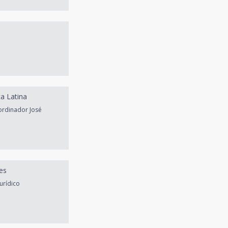
ca Latina
ordinador José
les
urídico