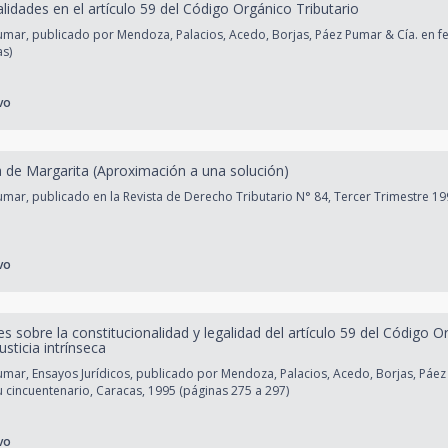
alidades en el artículo 59 del Código Orgánico Tributario
mar, publicado por Mendoza, Palacios, Acedo, Borjas, Páez Pumar & Cía. en f
as)
vo
sla de Margarita (Aproximación a una solución)
ar, publicado en la Revista de Derecho Tributario N° 84, Tercer Trimestre 19
vo
s sobre la constitucionalidad y legalidad del artículo 59 del Código O
usticia intrínseca
ar, Ensayos Jurídicos, publicado por Mendoza, Palacios, Acedo, Borjas, Páez
 cincuentenario, Caracas, 1995 (páginas 275 a 297)
vo