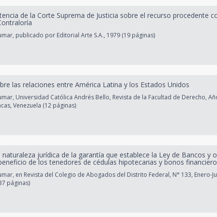
entencia de la Corte Suprema de Justicia sobre el recurso procedente c
Contraloría
ar, publicado por Editorial Arte S.A., 1979 (19 páginas)
bre las relaciones entre América Latina y los Estados Unidos
ar, Universidad Católica Andrés Bello, Revista de la Facultad de Derecho, Año
acas, Venezuela (12 páginas)
 naturaleza jurídica de la garantía que establece la Ley de Bancos y o
beneficio de los tenedores de cédulas hipotecarias y bonos financier
ar, en Revista del Colegio de Abogados del Distrito Federal, N° 133, Enero-Ju
37 páginas)