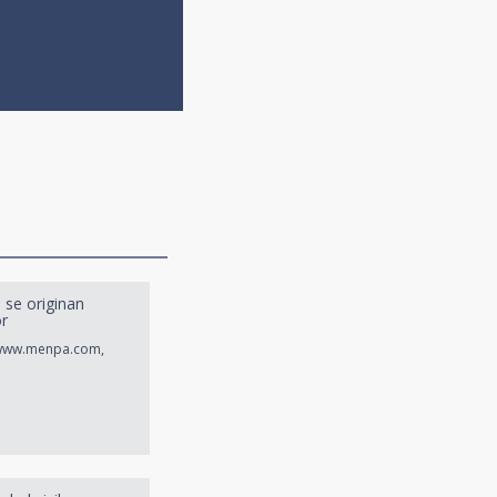
 se originan
or
n www.menpa.com,