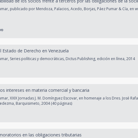
ilidad de los socios frente a terceros por las obligaciones de la socie
mar, publicado por Mendoza, Palacios, Acedo, Borjas, Páez Pumar & Cía, en
vo
l Estado de Derecho en Venezuela
ar, Series políticas y democráticas, Dictus Publishing, edición en línea, 2014
los intereses en materia comercial y bancaria
mar, XXIX Jornadas J. M. Domínguez Escovar, en homenaje a los Dres. José Raf
Ledezma, Barquisimeto, 2004 (40 páginas)
moratorios en las obligaciones tributarias