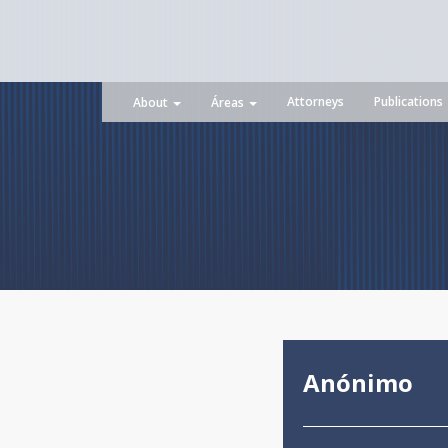
Attorneys
Publications
About
Áreas
Anónimo