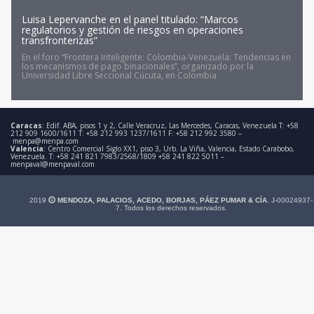
Luisa Lepervanche en el panel titulado: “Marcos
regulatorios y gestión de riesgos en operaciones
transfronterizas”
En el foro “Frontera Inteligente: Colombia-Venezuela: Tendencias en
los mecanismos de pago binacionales”, organizado por la
Universidad Libre Seccional Cúcuta, en Colombia
Caracas
: Edif. ABA, pisos 1 y 2, Calle Veracruz, Las Mercedes, Caracas, Venezuela T: +58
212 909 1600/1611 T: +58 212 993 1237/1611 F: +58 212 992 3580 –
menpa@menpa.com
Valencia
: Centro Comercial Siglo XX1, piso 3, Urb. La Viña, Valencia, Estado Carabobo,
Venezuela. T: +58 241 821 7983/2568/1809 +58 241 822 5011 –
menpaval@menpaval.com
2019
MENDOZA, PALACIOS, ACEDO, BORJAS, PÁEZ PUMAR & CÍA.
J-00024937-
7. Todos los derechos reservados.